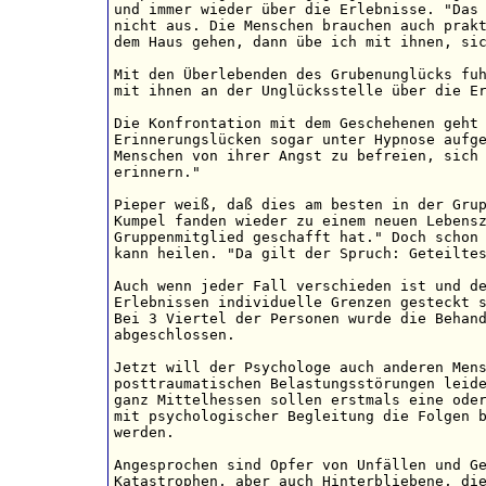
und immer wieder über die Erlebnisse. "Das 
nicht aus. Die Menschen brauchen auch prakt
dem Haus gehen, dann übe ich mit ihnen, sic
Mit den Überlebenden des Grubenunglücks fuh
mit ihnen an der Unglücksstelle über die Er
Die Konfrontation mit dem Geschehenen geht 
Erinnerungslücken sogar unter Hypnose aufge
Menschen von ihrer Angst zu befreien, sich 
erinnern."

Pieper weiß, daß dies am besten in der Grup
Kumpel fanden wieder zu einem neuen Lebensz
Gruppenmitglied geschafft hat." Doch schon 
kann heilen. "Da gilt der Spruch: Geteiltes
Auch wenn jeder Fall verschieden ist und de
Erlebnissen individuelle Grenzen gesteckt s
Bei 3 Viertel der Personen wurde die Behand
abgeschlossen.

Jetzt will der Psychologe auch anderen Mens
posttraumatischen Belastungsstörungen leide
ganz Mittelhessen sollen erstmals eine oder
mit psychologischer Begleitung die Folgen b
werden.

Angesprochen sind Opfer von Unfällen und Ge
Katastrophen, aber auch Hinterbliebene, die