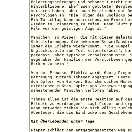
Belastungsstörungen und behandelt nicht nur
Hinterbliebene, Ehefrauen getöteter Bergleu
verloren haben, aber auch Mitglieder der Re
Psychologen an. "Die Folgen des Unglücks be
Ein Türschlag kann ausreichen, um Einzelhei
wieder in Erinnerung zu rufen. Dann läuft p
Film vor dem geistigen Auge ab."

Menschen, so Pieper, die mit diesen Belastu
Schlafstörungen. Sie bekommen Schweißausbrü
immer das Erlebte wiederkommt. "Die Kumpel 
Unglücksstelle zum Teil kilometerweit", ber
paradoxe, aber typische Verhaltensmuster. S
gegenüber den Familien der Verstorbenen gep
Borken zu sein."

Von der Preussen-Elektra wurde Georg Pieper
Betreuung Hinterbliebener engagiert. Heute 
den Opfern von Borken. Bei ihm suchen Mensc
miterleben mußten, Opfer von Vergewaltigung
nahestehenden Menschen verloren haben.

"Ihnen allen ist die erste Reaktion auf das
Erlebte zu verdrängen", sagt Pieper und erg
Denn entweder ziehen sie sich völlig zurück
Abenteuer, die die Eindrücke des Geschehene
Mit Überlebenden unter Tage
Pieper schlägt den entgegengesetzten Weg ei