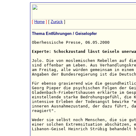
[
Home
]
[
Zurück
]
Thema Entführungen / Geiselopfer
Oberhessische Presse, 06.05.2000

Experte: Schockzustand lässt Geiseln unerw
Jolo. Die von moslemischen Rebellen auf die
sind offenbar am Leben. Aus Verhandlungskre
am Freitag, alle würden gemeinsam in einem 
Angaben der Bundesregierung ist die Deutsch
Für ebenso gravierend wie die gesundheitlic
Georg Pieper die psychischen Folgen der Gei
Gladenbach-Friebertshausen erklärte im Gesp
einstellende starke Bedrohungsgefühl, die K
intensive Erleben der Todesangst bewirke "e
inneren Ausnahmezustand, der dazu führt, da
reagiert".

Weder sie selbst noch Menschen, die sie gut
einer solchen Extremsituation abschätzen, e
Libanon-Geisel Heinrich Strübig behandelt h