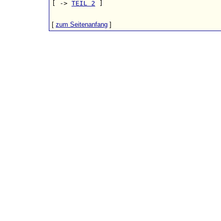
[ -> 
TEIL 2
 ]

[
zum Seitenanfang
]