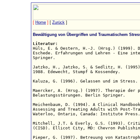
[
Home
]
[
Zurück
]
Bewältigung von Übergriffen und Traumatischem Stress
Literatur:

Hüls, E. & Oestern, H.-J. (Hrsg.) (1999). D
Eschede. Erfahrungen und Lehren - Eine inte
Springer.

Jatzko, H., Jatzko, S. & Sedlitz, H. (1995)
1988. Edewecht, Stumpf & Kossendey.

Kaluza, G. (1996). Gelassen und im Stress. 
Maercker, A. (Hrsg.) (1997). Therapie der p
Belastungsstörungen. Berlin Springer.

Meichenbaum, D. (1994). A Clinical Handbook
Assessing and Treating Adults with Post-Tra
Waterloo, Ontario, Canada: Institute Press.
Mitchell, J.T. & Everly, G.S. (1993). Criti
(CISD). Ellicot City, MD: Chevron Publishin
Pieper, G. (1997). Betreuung von Katastroph