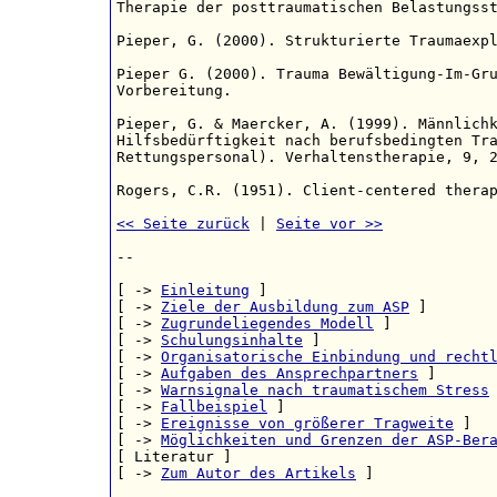
Therapie der posttraumatischen Belastungsst
Pieper, G. (2000). Strukturierte Traumaexpl
Pieper G. (2000). Trauma Bewältigung-Im-Gru
Vorbereitung.

Pieper, G. & Maercker, A. (1999). Männlichk
Hilfsbedürftigkeit nach berufsbedingten Tra
Rettungspersonal). Verhaltenstherapie, 9, 2
Rogers, C.R. (1951). Client-centered therap
<< Seite zurück
 | 
Seite vor >>
--

[ -> 
Einleitung
 ]

[ -> 
Ziele der Ausbildung zum ASP
 ]

[ -> 
Zugrundeliegendes Modell
 ]

[ -> 
Schulungsinhalte
 ]

[ -> 
Organisatorische Einbindung und recht
[ -> 
Aufgaben des Ansprechpartners
 ]

[ -> 
Warnsignale nach traumatischem Stress
 
[ -> 
Fallbeispiel
 ]

[ -> 
Ereignisse von größerer Tragweite
 ]

[ -> 
Möglichkeiten und Grenzen der ASP-Ber
[ Literatur ]

[ -> 
Zum Autor des Artikels